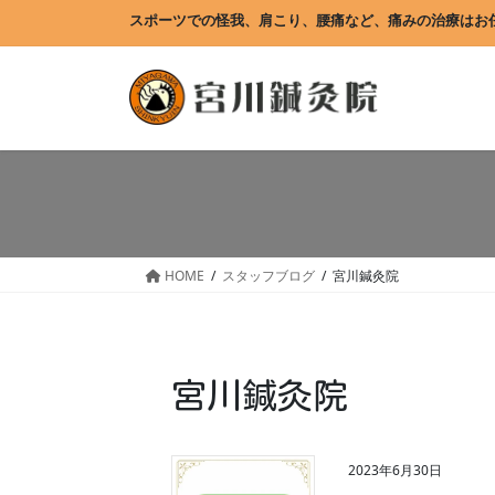
コ
ナ
スポーツでの怪我、肩こり、腰痛など、痛みの治療はお
ン
ビ
テ
ゲ
ン
ー
ツ
シ
に
ョ
移
ン
動
に
移
動
HOME
スタッフブログ
宮川鍼灸院
宮川鍼灸院
2023年6月30日