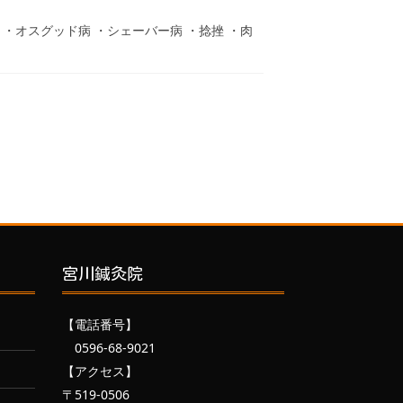
ト ・オスグッド病 ・シェーバー病 ・捻挫 ・肉
宮川鍼灸院
【電話番号】
0596-68-9021
【アクセス】
〒519-0506