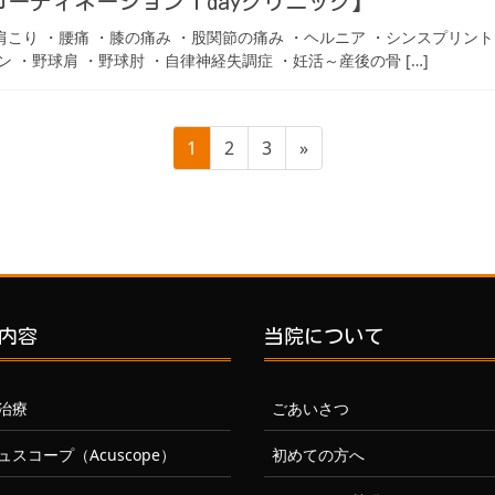
ーディネーション１dayクリニック】
 ・肩こり ・腰痛 ・膝の痛み ・股関節の痛み ・ヘルニア ・シンスプリン
ン ・野球肩 ・野球肘 ・自律神経失調症 ・妊活～産後の骨 […]
ペ
ペ
ペ
1
2
3
»
ー
ー
ー
ジ
ジ
ジ
内容
当院について
治療
ごあいさつ
ュスコープ（Acuscope）
初めての方へ