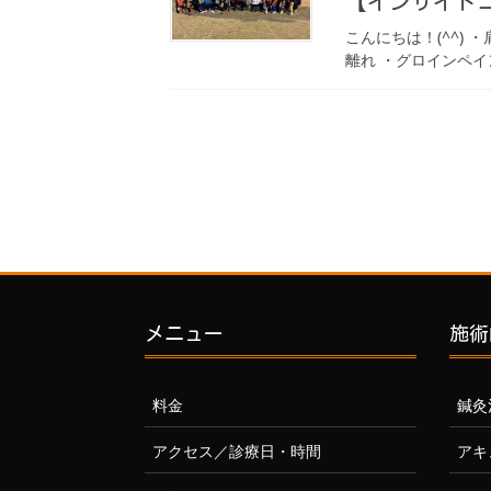
【インサイドコ
こんにちは！(^^)
離れ ・グロインペイ
投
稿
の
ペ
ー
ジ
送
り
メニュー
施術
料金
鍼灸
アクセス／診療日・時間
アキ