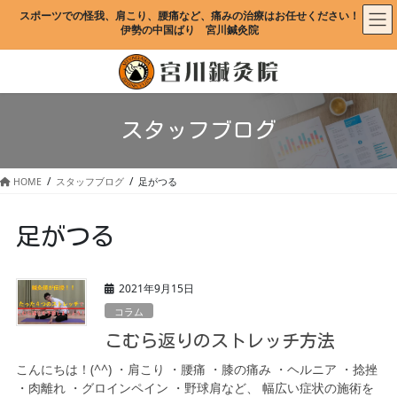
コ
ナ
スポーツでの怪我、肩こり、腰痛など、痛みの治療はお任せください！
ン
ビ
伊勢の中国ばり　宮川鍼灸院
テ
ゲ
ン
ー
ツ
シ
に
ョ
移
ン
スタッフブログ
動
に
移
動
HOME
スタッフブログ
足がつる
足がつる
2021年9月15日
コラム
こむら返りのストレッチ方法
こんにちは！(^^) ・肩こり ・腰痛 ・膝の痛み ・ヘルニア ・捻挫
・肉離れ ・グロインペイン ・野球肩など、 幅広い症状の施術を