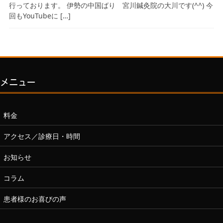
行っております。 伊勢の中国ばり 宮川鍼灸院の大川です(^^) 今
回もYouTubeに […]
メニュー
料金
アクセス／診療日・時間
お知らせ
コラム
患者様のお喜びの声