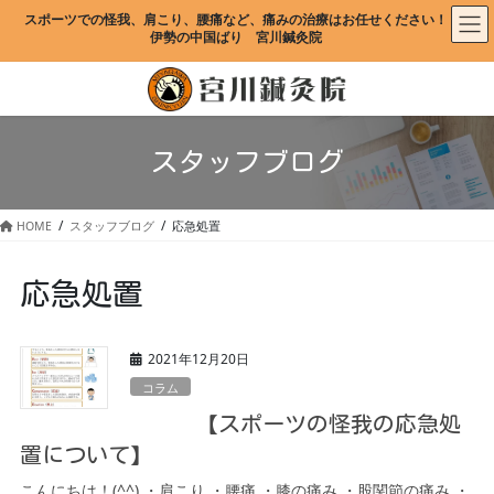
コ
ナ
スポーツでの怪我、肩こり、腰痛など、痛みの治療はお任せください！
ン
ビ
伊勢の中国ばり　宮川鍼灸院
テ
ゲ
ン
ー
ツ
シ
に
ョ
移
ン
スタッフブログ
動
に
移
動
HOME
スタッフブログ
応急処置
応急処置
2021年12月20日
コラム
【スポーツの怪我の応急処
置について】
こんにちは！(^^) ・肩こり ・腰痛 ・膝の痛み ・股関節の痛み ・