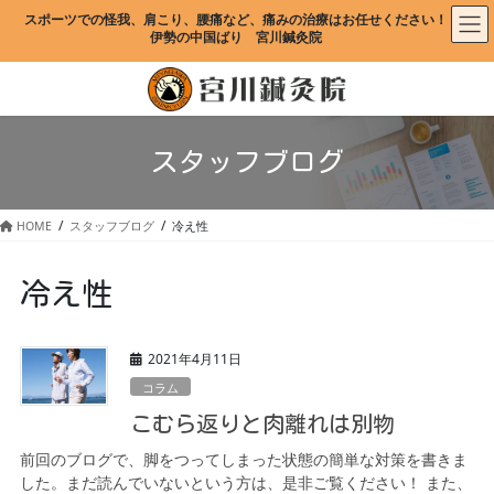
コ
ナ
スポーツでの怪我、肩こり、腰痛など、痛みの治療はお任せください！
ン
ビ
伊勢の中国ばり　宮川鍼灸院
テ
ゲ
ン
ー
ツ
シ
に
ョ
移
ン
スタッフブログ
動
に
移
動
HOME
スタッフブログ
冷え性
冷え性
2021年4月11日
コラム
こむら返りと肉離れは別物
前回のブログで、脚をつってしまった状態の簡単な対策を書きま
した。まだ読んでいないという方は、是非ご覧ください！ また、