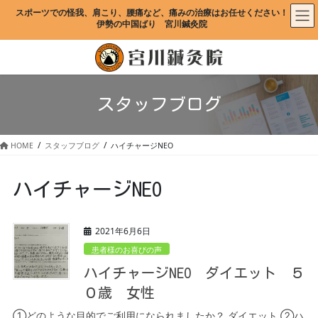
コ
ナ
スポーツでの怪我、肩こり、腰痛など、痛みの治療はお任せください！
ン
ビ
伊勢の中国ばり　宮川鍼灸院
テ
ゲ
ン
ー
ツ
シ
に
ョ
移
ン
スタッフブログ
動
に
移
動
HOME
スタッフブログ
ハイチャージNEO
ハイチャージNEO
2021年6月6日
患者様のお喜びの声
ハイチャージNEO ダイエット ５
０歳 女性
①どのような目的でご利用になられましたか？ ダイエット ②ハ