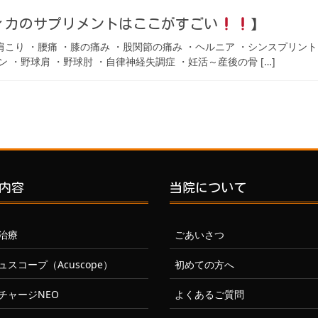
ィカのサプリメントはここがすごい
】
 ・肩こり ・腰痛 ・膝の痛み ・股関節の痛み ・ヘルニア ・シンスプリン
ン ・野球肩 ・野球肘 ・自律神経失調症 ・妊活～産後の骨 […]
内容
当院について
治療
ごあいさつ
ュスコープ（Acuscope）
初めての方へ
チャージNEO
よくあるご質問