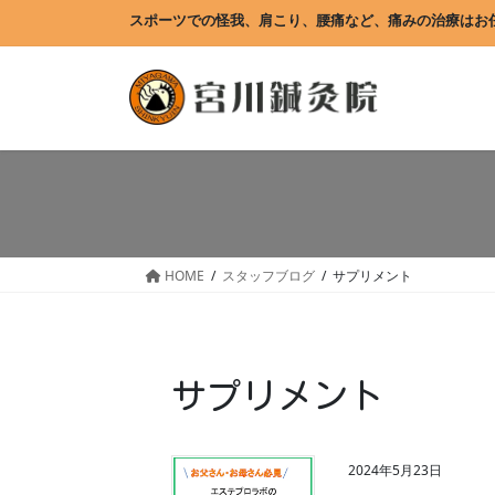
コ
ナ
スポーツでの怪我、肩こり、腰痛など、痛みの治療はお
ン
ビ
テ
ゲ
ン
ー
ツ
シ
に
ョ
移
ン
動
に
移
動
HOME
スタッフブログ
サプリメント
サプリメント
2024年5月23日