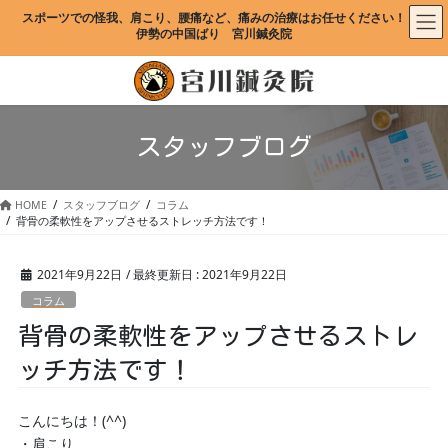
コ
ナ
スポーツでの怪我、肩こり、腰痛など、痛みの治療はお任せください！
ン
ビ
伊勢の中国ばり　宮川鍼灸院
テ
ゲ
ン
ー
ツ
シ
に
ョ
移
ン
スタッフブログ
動
に
移
動
HOME
スタッフブログ
コラム
背骨の柔軟性をアップさせるストレッチ方法です！
2021年9月22日
/ 最終更新日 :
2021年9月22日
コラム
背骨の柔軟性をアップさせるストレ
ッチ方法です！
こんにちは！(^^)
・肩こり