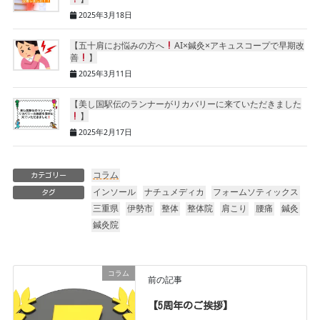
2025年3月18日
【五十肩にお悩みの方へ
AI×鍼灸×アキュスコープで早期改
善
】
2025年3月11日
【美し国駅伝のランナーがリカバリーに来ていただきました
】
2025年2月17日
コラム
カテゴリー
インソール
ナチュメディカ
フォームソティックス
タグ
三重県
伊勢市
整体
整体院
肩こり
腰痛
鍼灸
鍼灸院
コラム
前の記事
【5周年のご挨拶】