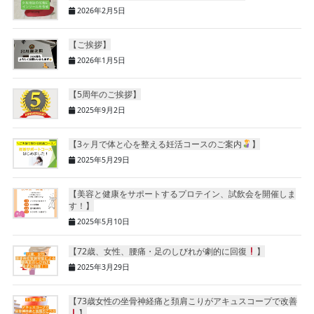
2026年2月5日
【ご挨拶】
2026年1月5日
【5周年のご挨拶】
2025年9月2日
【3ヶ月で体と心を整える妊活コースのご案内
】
2025年5月29日
【美容と健康をサポートするプロテイン、試飲会を開催しま
す！】
2025年5月10日
【72歳、女性、腰痛・足のしびれが劇的に回復
】
2025年3月29日
【73歳女性の坐骨神経痛と頚肩こりがアキュスコープで改善
】