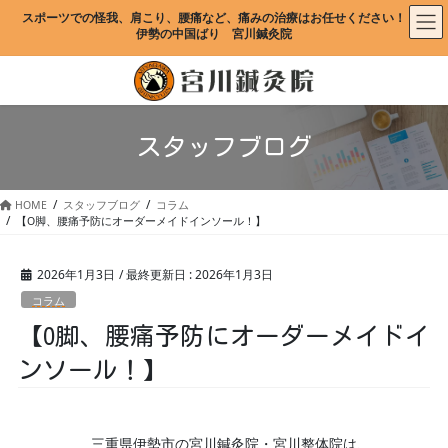
コ
ナ
スポーツでの怪我、肩こり、腰痛など、痛みの治療はお任せください！
ン
ビ
伊勢の中国ばり　宮川鍼灸院
テ
ゲ
ン
ー
ツ
シ
に
ョ
移
ン
スタッフブログ
動
に
移
動
HOME
スタッフブログ
コラム
【O脚、腰痛予防にオーダーメイドインソール！】
2026年1月3日
/ 最終更新日 :
2026年1月3日
コラム
【O脚、腰痛予防にオーダーメイドイ
ンソール！】
三重県伊勢市の宮川鍼灸院・宮川整体院は、