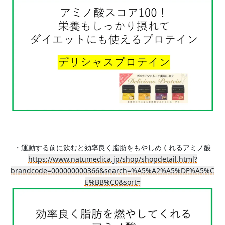
・運動する前に飲むと効率良く脂肪をもやしめくれるアミノ酸
https://www.natumedica.jp/shop/shopdetail.html?
brandcode=000000000366&search=%A5%A2%A5%DF%A5%C
E%BB%C0&sort=