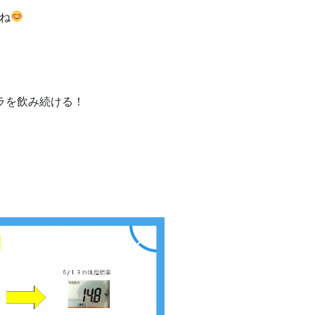
ね
ラを飲み続ける！