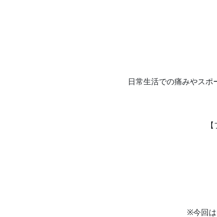
日常生活での痛みやスポ
【
※今回