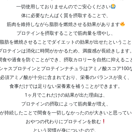
一切使用しておりませんのでご安心ください
体に必要なたんぱく質を摂取することで、
筋肉を維持しながら脂肪を燃焼させる効果があります
プロテインを摂取することで筋肉量を増やし、
脂肪を燃焼させることでダイエットの効果が出せたということ
プロテインは消化に時間がかかるため、満腹感が長続きします
間食や過食を防ぐことができ、摂取カロリーを自然に抑えるこ
シャスプロテインとプロテインナチュラはアミノ酸スコア100
必須アミノ酸が十分に含まれており、栄養のバランスが良く、
食事だけでは足りない栄養素を補うことができます。
1ヶ月でこれだけの結果が出た理由は、
プロテインの摂取によって筋肉量が増え、
が持続したことで間食を一切しなかったのが大きいと思ってい
おやつの代わりにプロテインを飲む
という習慣が身についたので、