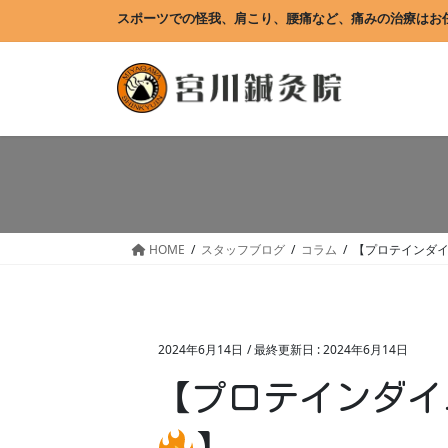
コ
ナ
スポーツでの怪我、肩こり、腰痛など、痛みの治療はお
ン
ビ
テ
ゲ
ン
ー
ツ
シ
に
ョ
移
ン
動
に
移
動
HOME
スタッフブログ
コラム
【プロテインダイ
2024年6月14日
/ 最終更新日 :
2024年6月14日
【プロテインダイ
】