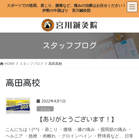
コ
ナ
スポーツでの怪我、肩こり、腰痛など、痛みの治療はお任せください！
ン
ビ
伊勢の中国ばり　宮川鍼灸院
テ
ゲ
ン
ー
ツ
シ
に
ョ
移
ン
スタッフブログ
動
に
移
動
HOME
スタッフブログ
高田高校
高田高校
2022年4月1日
コラム
【ありがとうございます！】
こんにちは！(^^) ・肩こり ・腰痛 ・膝の痛み ・股関節の痛み ・
ヘルニア ・捻挫 ・肉離れ ・グロインペイン ・野球肩など、 日常