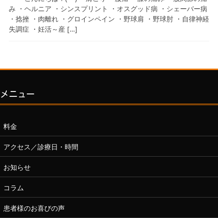
み ・ヘルニア ・シンスプリント ・オスグッド病 ・シェーバー病
・捻挫 ・肉離れ ・グロインペイン ・野球肩 ・野球肘 ・自律神経
失調症 ・妊活～産 […]
メニュー
料金
アクセス／診療日・時間
お知らせ
コラム
患者様のお喜びの声