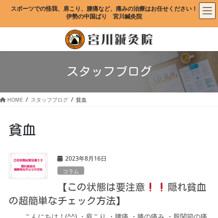
コ
ナ
スポーツでの怪我、肩こり、腰痛など、痛みの治療はお任せください！
ン
ビ
伊勢の中国ばり　宮川鍼灸院
テ
ゲ
ン
ー
ツ
シ
に
ョ
移
ン
スタッフブログ
動
に
移
動
HOME
スタッフブログ
貧血
貧血
2023年8月16日
コラム
【この状態は要注意
隠れ貧血
の超簡単なチェック方法】
こんにちは！(^^) ・肩こり ・腰痛 ・膝の痛み ・股関節の痛