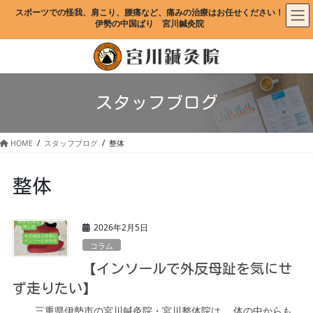
コ
ナ
スポーツでの怪我、肩こり、腰痛など、痛みの治療はお任せください！
ン
ビ
伊勢の中国ばり　宮川鍼灸院
テ
ゲ
ン
ー
ツ
シ
に
ョ
移
ン
スタッフブログ
動
に
移
動
HOME
スタッフブログ
整体
整体
2026年2月5日
コラム
【インソールで外反母趾を気にせ
ず走りたい】
三重県伊勢市の宮川鍼灸院・宮川整体院は、 体の中からも