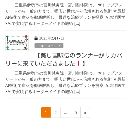
三重県伊勢市の宮川鍼灸院・宮川整体院は、 ☆トップアス
リートから一般の方まで、幅広い世代から信頼される施術 ☆最新
AI技術で症状を徹底解析し、最適な治療プランを提案 ☆東洋医学
×AIで実現するオーダーメイドの施術 […]
2025年2月17日
アキュスコープ
【美し国駅伝のランナーがリカバ
リーに来ていただきました
】
三重県伊勢市の宮川鍼灸院・宮川整体院は、 ☆トップアス
リートから一般の方まで、幅広い世代から信頼される施術 ☆最新
AI技術で症状を徹底解析し、最適な治療プランを提案 ☆東洋医学
×AIで実現するオーダーメイドの施術 […]
投
ペ
ペ
ペ
1
2
…
5
»
稿
ー
ー
ー
の
ペ
ジ
ジ
ジ
ー