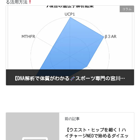
る活用方法
コラム
【DNA解析で体質がわかる
スポーツ専門の宮川鍼灸院だから出来る活用方法
2024年12月5日
三重県伊勢市の宮川鍼灸院・宮川整体院は、 ☆トップアスリー
トから一般の方まで、幅広い世代から信頼される施術 ☆最新AI技術
で症状を徹底解析し、最適な治療プランを提案 ☆東洋医学×AIで実
現するオーダーメイドの施術 […]
前の記事
【ウエスト・ヒップを細く！ハ
イチャージNEOで始めるダイエッ