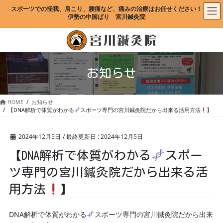
コ
ナ
スポーツでの怪我、肩こり、腰痛など、痛みの治療はお任せください！
ン
ビ
伊勢の中国ばり　宮川鍼灸院
テ
ゲ
ン
ー
ツ
シ
に
ョ
移
ン
お知らせ
動
に
移
動
HOME
お知らせ
【DNA解析で体質がわかる
スポーツ専門の宮川鍼灸院だから出来る活用方法
】
2024年12月5日
/ 最終更新日 :
2024年12月5日
【DNA解析で体質がわかる
スポー
ツ専門の宮川鍼灸院だから出来る活
用方法
】
DNA解析で体質がわかる
スポーツ専門の宮川鍼灸院だから出来