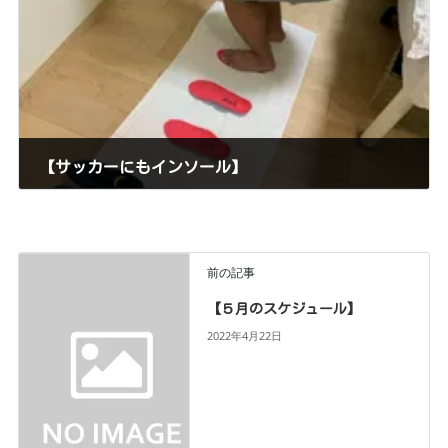
【サッカーにもインソール】
2022年4月28日
こんにちは！(^^) ・肩こり ・腰痛 ・膝の痛み ・股関節の痛み ・ヘ
ルニア ・捻挫 ・肉離れ ・グロインペイン ・野球肩 ・野球肘 ・自律
神経失調症など、 日常生活での痛みからスポーツでの痛みまで、幅
前の記事
広い症状の施術を […]
【５月のスケジュール】
2022年4月22日