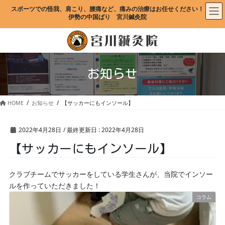
コ
ナ
スポーツでの怪我、肩こり、腰痛など、痛みの治療はお任せください！
ン
ビ
伊勢の中国ばり　宮川鍼灸院
テ
ゲ
ン
ー
ツ
シ
に
ョ
移
ン
お知らせ
動
に
移
動
HOME
お知らせ
【サッカーにもインソール】
2022年4月28日
/ 最終更新日 :
2022年4月28日
【サッカーにもインソール】
クラブチームでサッカーをしている学生さんが、当院でインソー
ルを作っていただきました！
コラム