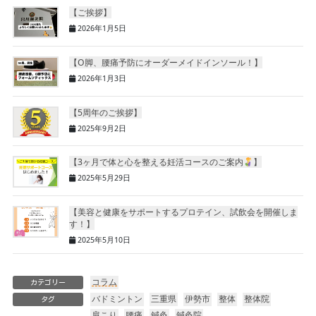
【ご挨拶】
2026年1月5日
【O脚、腰痛予防にオーダーメイドインソール！】
2026年1月3日
【5周年のご挨拶】
2025年9月2日
【3ヶ月で体と心を整える妊活コースのご案内
】
2025年5月29日
【美容と健康をサポートするプロテイン、試飲会を開催しま
す！】
2025年5月10日
コラム
カテゴリー
バドミントン
三重県
伊勢市
整体
整体院
タグ
肩こり
腰痛
鍼灸
鍼灸院