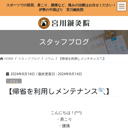
コ
ナ
スポーツでの怪我、肩こり、腰痛など、痛みの治療はお任せください！
ン
ビ
伊勢の中国ばり　宮川鍼灸院
テ
ゲ
ン
ー
ツ
シ
に
ョ
移
ン
スタッフブログ
動
に
移
動
HOME
スタッフブログ
コラム
【帰省を利用しメンテナンス
】
2024年8月14日
/ 最終更新日 :
2024年8月14日
コラム
【帰省を利用しメンテナンス
】
こんにちは！(^^)
・肩こり
・腰痛